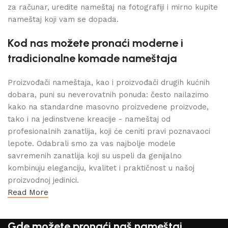
za računar, uredite nameštaj na fotografiji i mirno kupite
nameštaj koji vam se dopada.
Kod nas možete pronaći moderne i
tradicionalne komade nameštaja
Proizvođači nameštaja, kao i proizvođači drugih kućnih
dobara, puni su neverovatnih ponuda: često nailazimo
kako na standardne masovno proizvedene proizvode,
tako i na jedinstvene kreacije - nameštaj od
profesionalnih zanatlija, koji će ceniti pravi poznavaoci
lepote. Odabrali smo za vas najbolje modele
savremenih zanatlija koji su uspeli da genijalno
kombinuju eleganciju, kvalitet i praktičnost u našoj
proizvodnoj jedinici.
Read More
Gde možete pronaći naš nameštaj