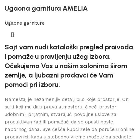
Ugaona garnitura AMELIA
Ugaone garniture
Sajt vam nudi kataloški pregled proivoda
i pomaže u pravljenju užeg izbora.
Očekujemo Vas u našim salonima širom
zemlje, a ljubazni prodavci će Vam
pomoći pri izboru.
Nameštaj je nezamenljiv detalj bilo koje prostorije. Oni
su ti koji mu daju pravu atmosferu, čineći prostor
udobnim i prijatnim, stvarajući povoljne uslove za
produktivan rad ili pomažući da se opusti posle
napornog dana. Sve češće kupci žele da poruče u online
prodavnici, kada u slobodno vreme možete da sednete