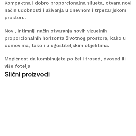
Kompaktna i dobro proporcionalna silueta, otvara novi
način udobnosti i uživanja u dnevnom i trpezarijskom
prostoru.
Novi, intimniji način otvaranja novih vizuelnih i
proporcionalnih horizonta životnog prostora, kako u
domovima, tako i u ugostiteljskim objektima.
Mogićnost da kombinujete po želji trosed, dvosed ili
više fotelja.
Slični proizvodi