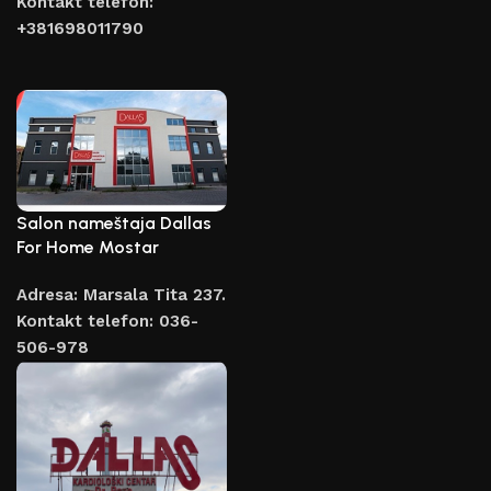
Kontakt telefon:
lepote. Odabrali smo za vas najbolje modele
+381698011790
savremenih zanatlija koji su uspeli da genijalno
kombinuju eleganciju, kvalitet i praktičnost u našoj
proizvodnoj jedinici.
Salon nameštaja Dallas
For Home Mostar
Adresa: Marsala Tita 237.
Kontakt telefon: 036-
506-978