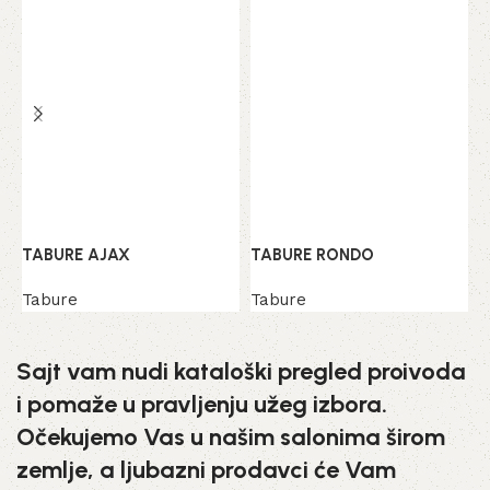
TABURE AJAX
TABURE RONDO
T
Tabure
Tabure
T
Sajt vam nudi kataloški pregled proivoda
i pomaže u pravljenju užeg izbora.
Očekujemo Vas u našim salonima širom
zemlje, a ljubazni prodavci će Vam