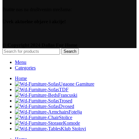
Pratite nas na društvenim mrežama:
Uvek aktuelne objave i akcije!
© Copyright 2024 Dallas For Home
Search
Menu
Categories
Home
Ugaone Garniture
TDF
Francuski
Trosed
Dvosed
Fotelja
Stolice
Komode
Klub Stolovi