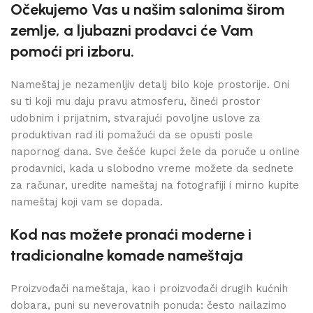
Očekujemo Vas u našim salonima širom
zemlje, a ljubazni prodavci će Vam
pomoći pri izboru.
Nameštaj je nezamenljiv detalj bilo koje prostorije. Oni
su ti koji mu daju pravu atmosferu, čineći prostor
udobnim i prijatnim, stvarajući povoljne uslove za
produktivan rad ili pomažući da se opusti posle
napornog dana. Sve češće kupci žele da poruče u online
prodavnici, kada u slobodno vreme možete da sednete
za računar, uredite nameštaj na fotografiji i mirno kupite
nameštaj koji vam se dopada.
Kod nas možete pronaći moderne i
tradicionalne komade nameštaja
Proizvođači nameštaja, kao i proizvođači drugih kućnih
dobara, puni su neverovatnih ponuda: često nailazimo