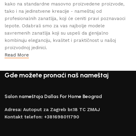
kako na standardne masovno proizvedene proizvode,
tako i na jedinstvene kreacije - nameštaj od
profesionalnih zanatlija, koji će ceniti pravi poznavaoci
lepote. Odabrali smo za vas najbolje modele
savremenih zanatlija koji su uspeli da genijalno
kombinuju eleganciju, kvalitet i praktičnost u našoj
proizvodnoj jedinici.
Read More
Gde možete pronaći naš nameštaj
Salon nameštaja Dallas For Home Beograd
Adresa: Autoput za Zagreb br.18 TC ZMAJ
Kontakt telefon: +381698011790