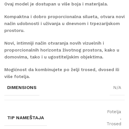
Ovaj model je dostupan u više boja i materijala.
Kompaktna i dobro proporcionalna silueta, otvara novi
način udobnosti i uživanja u dnevnom i trpezarijskom
prostoru.
Novi, intimniji način otvaranja novih vizuelnih i
proporcionalnih horizonta životnog prostora, kako u
domovima, tako i u ugostiteljskim objektima.
Mogićnost da kombinujete po želji trosed, dvosed ili
više fotelja.
DIMENSIONS
N/A
Fotelja
TIP NAMEŠTAJA
,
Trosed