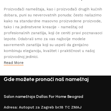
Proizvođači nameštaja, kao i proizvođači drugih kućnih
dobara, puni su neverovatnih ponuda: često nailazimo
kako na standardne masovno proizvedene proizvode,
tako i na jedinstvene kreacije - nameštaj od
profesionalnih zanatlija, koji će ceniti pravi poznavaoci
lepote. Odabrali smo za vas najbolje modele
savremenih zanatlija koji su uspeli da genijalno
kombinuju eleganciju, kvalitet i praktičnost u našoj
proizvodnoj jedinici.
Read More
Gde možete pronaći naš nameštaj
Salon nameštaja Dallas For Home Beograd
Adresa: Autoput za Zagreb br.18 TC ZMAJ