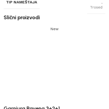
TIP NAMEŠTAJA
,
Trosed
Slični proizvodi
New
Garniura Ravena 3+2+1