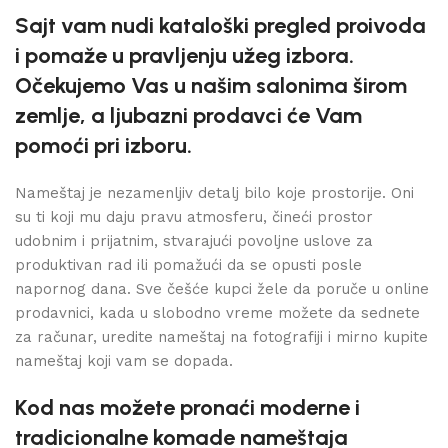
Sajt vam nudi kataloški pregled proivoda
i pomaže u pravljenju užeg izbora.
Očekujemo Vas u našim salonima širom
zemlje, a ljubazni prodavci će Vam
pomoći pri izboru.
Nameštaj je nezamenljiv detalj bilo koje prostorije. Oni
su ti koji mu daju pravu atmosferu, čineći prostor
udobnim i prijatnim, stvarajući povoljne uslove za
produktivan rad ili pomažući da se opusti posle
napornog dana. Sve češće kupci žele da poruče u online
prodavnici, kada u slobodno vreme možete da sednete
za računar, uredite nameštaj na fotografiji i mirno kupite
nameštaj koji vam se dopada.
Kod nas možete pronaći moderne i
tradicionalne komade nameštaja