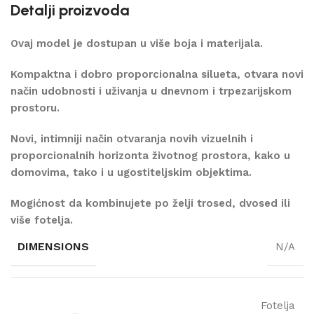
Detalji proizvoda
Ovaj model je dostupan u više boja i materijala.
Kompaktna i dobro proporcionalna silueta, otvara novi
način udobnosti i uživanja u dnevnom i trpezarijskom
prostoru.
Novi, intimniji način otvaranja novih vizuelnih i
proporcionalnih horizonta životnog prostora, kako u
domovima, tako i u ugostiteljskim objektima.
Mogićnost da kombinujete po želji trosed, dvosed ili
više fotelja.
DIMENSIONS
N/A
Fotelja