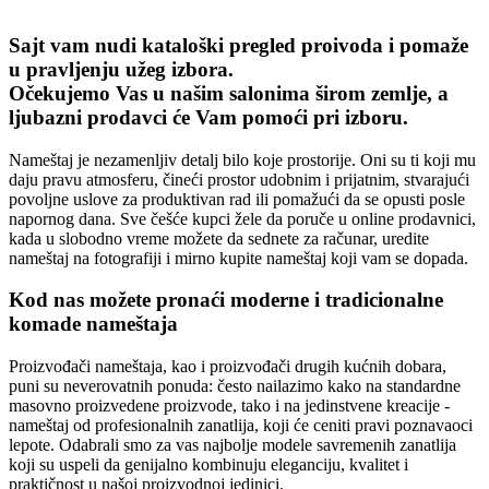
Sajt vam nudi kataloški pregled proivoda i pomaže
u pravljenju užeg izbora.
Očekujemo Vas u našim salonima širom zemlje, a
ljubazni prodavci će Vam pomoći pri izboru.
Nameštaj je nezamenljiv detalj bilo koje prostorije. Oni su ti koji mu
daju pravu atmosferu, čineći prostor udobnim i prijatnim, stvarajući
povoljne uslove za produktivan rad ili pomažući da se opusti posle
napornog dana. Sve češće kupci žele da poruče u online prodavnici,
kada u slobodno vreme možete da sednete za računar, uredite
nameštaj na fotografiji i mirno kupite nameštaj koji vam se dopada.
Kod nas možete pronaći moderne i tradicionalne
komade nameštaja
Proizvođači nameštaja, kao i proizvođači drugih kućnih dobara,
puni su neverovatnih ponuda: često nailazimo kako na standardne
masovno proizvedene proizvode, tako i na jedinstvene kreacije -
nameštaj od profesionalnih zanatlija, koji će ceniti pravi poznavaoci
lepote. Odabrali smo za vas najbolje modele savremenih zanatlija
koji su uspeli da genijalno kombinuju eleganciju, kvalitet i
praktičnost u našoj proizvodnoj jedinici.