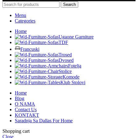
Search
Menu
Categories
Home
Ugaone Garniture
TDF
Francuski
Trosed
Dvosed
Fotelja
Stolice
Komode
Klub Stolovi
Home
Blog
O NAMA
Contact Us
KONTAKT
Saradnja Sa Dallas For Home
Shopping cart
Close