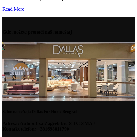
Read More
Gde možete pronaći naš nameštaj
Salon nameštaja Dallas For Home Beograd
Adresa: Autoput za Zagreb br.18 TC ZMAJ
Kontakt telefon: +381698011790