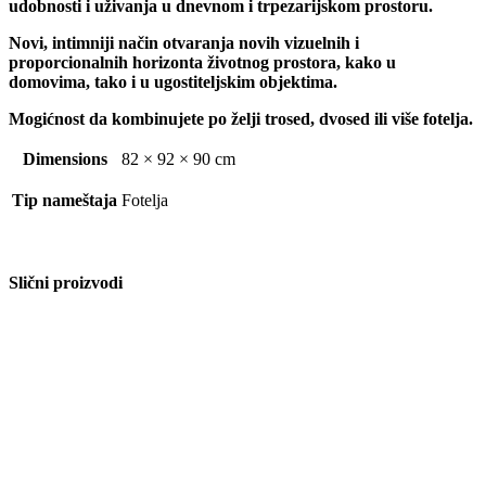
udobnosti i uživanja u dnevnom i trpezarijskom prostoru.
Novi, intimniji način otvaranja novih vizuelnih i
proporcionalnih horizonta životnog prostora, kako u
domovima, tako i u ugostiteljskim objektima.
Mogićnost da kombinujete po želji trosed, dvosed ili više fotelja.
Dimensions
82 × 92 × 90 cm
Tip nameštaja
Fotelja
Slični proizvodi