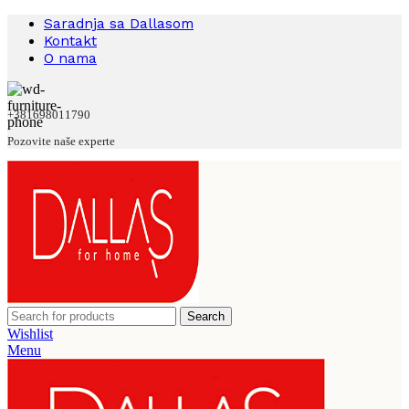
Saradnja sa Dallasom
Kontakt
O nama
+381698011790
Pozovite naše experte
Search
Wishlist
Menu