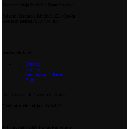
Salon nameštaja Dallas For Home Sarajevo
Adresa: Dzemela Bijedica 123. Otoka
Kontakt telefon: 033-474-400
Korisni linkovi
O nama
Kontakt
Saradnja sa Dallasom
Blog
Pratite nas na društvenim mrežama:
Uvek aktuelne objave i akcije!
© Copyright 2024 Dallas For Home