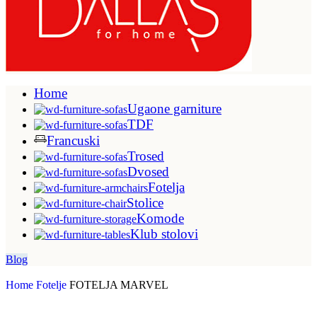
Home
Ugaone garniture
TDF
Francuski
Trosed
Dvosed
Fotelja
Stolice
Komode
Klub stolovi
Blog
Home
Fotelje
FOTELJA MARVEL