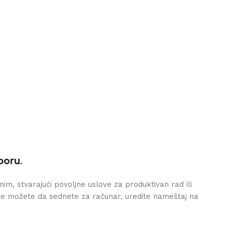
boru.
nim, stvarajući povoljne uslove za produktivan rad ili
me možete da sednete za računar, uredite nameštaj na