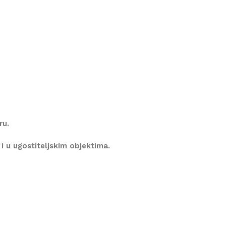
ru.
i u ugostiteljskim objektima.