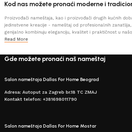
Kod nas možete pronaći moderne i tradic
Proizvođači nameštaja, kao i proizvođači drugih kućnih do
jedinstvene kreacije - nameštaj od profesionalnih zanatlija
genijalno kombinuju eleganciju, kvalitet i praktičnost u našoj
Read More
Gde možete pronaći naš nameštaj
Salon nameštaja Dallas For Home Beograd
Adresa: Autoput za Zagreb br.18 TC ZMAJ
Kontakt telefon: +381698011790
Salon nameštaja Dallas For Home Mostar