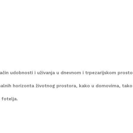
ačin udobnosti i uživanja u dnevnom i trpezarijskom prosto
ionalnih horizonta životnog prostora, kako u domovima, tako 
 fotelja.