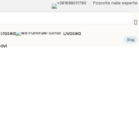
+381698011790
Pozovite naše experte
Trosed
Dvosed
Blog
lovi