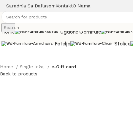
Saradnja Sa Dallasom
Kontakt
O Nama
Search
Home
Ugaone Garniture
Fotelja
Stolice
Home
Single ležaj
e-Gift card
Back to products