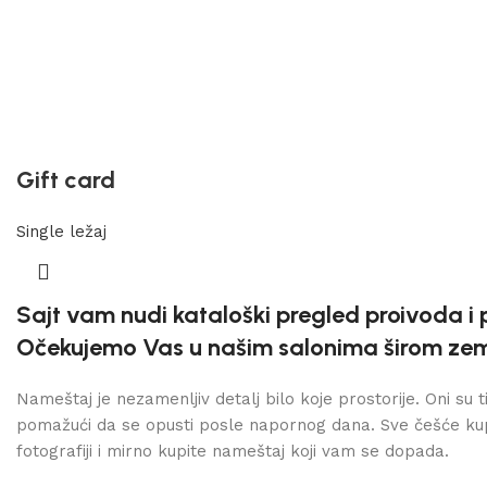
Gift card
Single ležaj
Sajt vam nudi kataloški pregled proivoda i 
Očekujemo Vas u našim salonima širom zemlj
Nameštaj je nezamenljiv detalj bilo koje prostorije. Oni su t
pomažući da se opusti posle napornog dana. Sve češće kup
fotografiji i mirno kupite nameštaj koji vam se dopada.