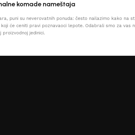
ionalne komade nameštaja
bara, puni su neverovatnih ponuda: često nailazimo kako na 
, koji će ceniti pravi poznavaoci lepote. Odabrali smo za vas 
 proizvodnoj jedinici.