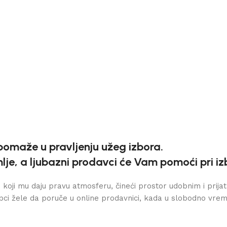
pomaže u pravljenju užeg izbora.
e, a ljubazni prodavci će Vam pomoći pri iz
i koji mu daju pravu atmosferu, čineći prostor udobnim i prijat
ci žele da poruče u online prodavnici, kada u slobodno vre