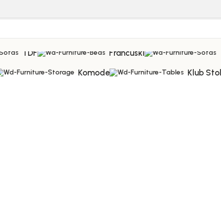
TDF
Francuski
Komode
Klub Sto