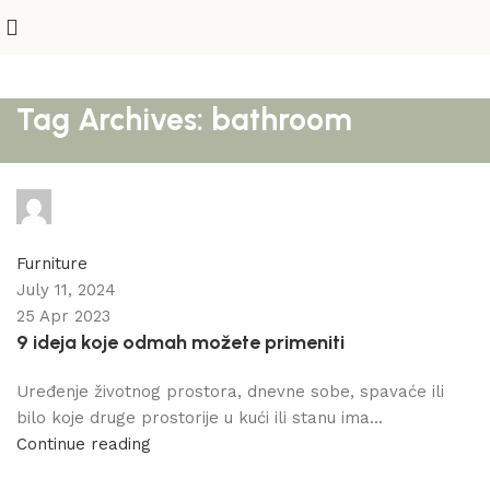
Tag Archives: bathroom
katarina
0
comments
Furniture
July 11, 2024
25 Apr 2023
9 ideja koje odmah možete primeniti
Uređenje životnog prostora, dnevne sobe, spavaće ili
bilo koje druge prostorije u kući ili stanu ima...
Continue reading